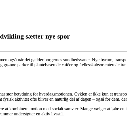
vikling sætter nye spor
 men også når det gælder borgernes sundhedsvaner. Nye byrum, transport
g grønne parker til plantebaserede caféer og fællesskabsorienterede tr
ar stor betydning for hverdagsmotionen. Cyklen er ikke kun et transpor
at fysisk aktivitet ofte bliver en naturlig del af dagen – også for dem, d
ere at kombinere motion med socialt samvær. Mange vælger at løbe en tu
ammer understøtter en aktiv livsstil.