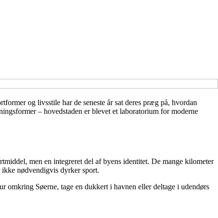
former og livsstile har de seneste år sat deres præg på, hvordan
æningsformer – hovedstaden er blevet et laboratorium for moderne
tmiddel, men en integreret del af byens identitet. De mange kilometer
er ikke nødvendigvis dyrker sport.
r omkring Søerne, tage en dukkert i havnen eller deltage i udendørs