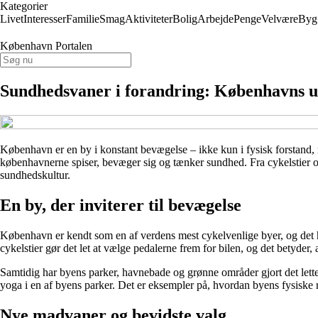
Kategorier
Livet
Interesser
Familie
Smag
Aktiviteter
Bolig
Arbejde
Penge
Velvære
Byg
København Portalen
Sundhedsvaner i forandring: Københavns ud
København er en by i konstant bevægelse – ikke kun i fysisk forstand,
københavnerne spiser, bevæger sig og tænker sundhed. Fra cykelstier o
sundhedskultur.
En by, der inviterer til bevægelse
København er kendt som en af verdens mest cykelvenlige byer, og det h
cykelstier gør det let at vælge pedalerne frem for bilen, og det betyder, 
Samtidig har byens parker, havnebade og grønne områder gjort det lett
yoga i en af byens parker. Det er eksempler på, hvordan byens fysiske r
Nye madvaner og bevidste valg