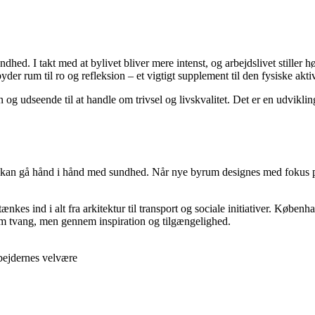
d. I takt med at bylivet bliver mere intenst, og arbejdslivet stiller 
er rum til ro og refleksion – et vigtigt supplement til den fysiske aktiv
ion og udseende til at handle om trivsel og livskvalitet. Det er en udvi
il kan gå hånd i hånd med sundhed. Når nye byrum designes med fokus 
 ind i alt fra arkitektur til transport og sociale initiativer. København
m tvang, men gennem inspiration og tilgængelighed.
bejdernes velvære