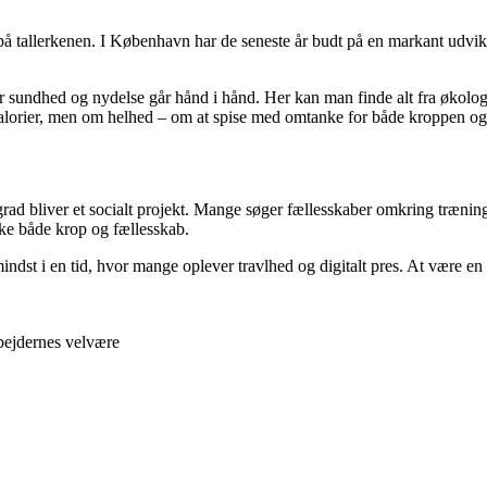
allerkenen. I København har de seneste år budt på en markant udviklin
undhed og nydelse går hånd i hånd. Her kan man finde alt fra økologiske
alorier, men om helhed – om at spise med omtanke for både kroppen og 
grad bliver et socialt projekt. Mange søger fællesskaber omkring trænin
rke både krop og fællesskab.
indst i en tid, hvor mange oplever travlhed og digitalt pres. At være en
bejdernes velvære