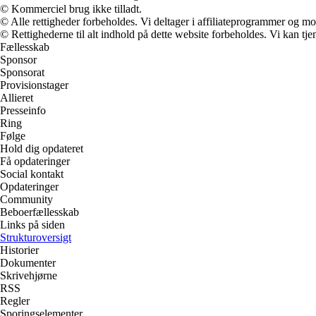
© Kommerciel brug ikke tilladt.
© Alle rettigheder forbeholdes. Vi deltager i affiliateprogrammer og mo
© Rettighederne til alt indhold på dette website forbeholdes. Vi kan t
Fællesskab
Sponsor
Sponsorat
Provisionstager
Allieret
Presseinfo
Ring
Følge
Hold dig opdateret
Få opdateringer
Social kontakt
Opdateringer
Community
Beboerfællesskab
Links på siden
Strukturoversigt
Historier
Dokumenter
Skrivehjørne
RSS
Regler
Sporingselementer