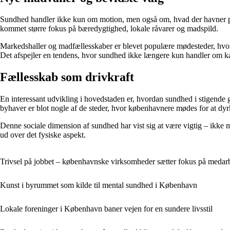
Sundhed handler ikke kun om motion, men også om, hvad der havner på t
kommet større fokus på bæredygtighed, lokale råvarer og madspild.
Markedshaller og madfællesskaber er blevet populære mødesteder, hvor s
Det afspejler en tendens, hvor sundhed ikke længere kun handler om k
Fællesskab som drivkraft
En interessant udvikling i hovedstaden er, hvordan sundhed i stigende 
byhaver er blot nogle af de steder, hvor københavnere mødes for at dy
Denne sociale dimension af sundhed har vist sig at være vigtig – ikke m
ud over det fysiske aspekt.
Trivsel på jobbet – københavnske virksomheder sætter fokus på medar
Kunst i byrummet som kilde til mental sundhed i København
Lokale foreninger i København baner vejen for en sundere livsstil