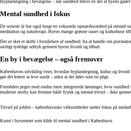
Byplanlægning i bevægelse – når sundhed bliver en del af byens gader
Mental sundhed i fokus
De seneste år har også bragt en voksende opmærksomhed på mental sundhe
meditation og naturterapi. Byens mange grønne oaser og kulturhuse tilbyd
Der er sket et skifte i forståelsen af sundhed: fra at handle om præstat
særligt tydelige udtryk gennem byens livsstil og tilbud.
En by i bevægelse – også fremover
Københavns udvikling viser, hvordan byplanlægning, kultur og livsst
gør det lettere at leve sundt – uden at det føles som en pligt.
Fremtiden peger mod endnu mere integrerede løsninger, hvor sundhed tænkes
moderne storby kan fremme både fysisk og mental trivsel – ikke genne
Trivsel på jobbet – københavnske virksomheder sætter fokus på medar
Kunst i byrummet som kilde til mental sundhed i København