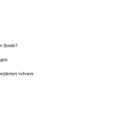
r fjende?
agen
bejdernes velvære